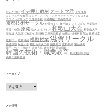
キーワード
イチ押し教材
オートマ君
はんだ付け
グリロボ
コンピュータ教育
コンポリスト作り
スクラッチ
ソーシャルスキル
フライングリング
九龍中学校
京畿機械工業高等学校
京都技術サークル
仲間づくり
修士論文
内モンゴル
卒業論文
和歌山大会
原発
卒論・修論
吹き上げパイプ
和歌山大学
基礎編
大気圧で遊ぼう
島精機
工業教員養成
技術士
技術科教育法
投稿規定
滋賀サークル
模擬授業
教材作り
教育目的
発達課題
私立大学
稲むらの火の館
編集規定
肥料効果
製品開発
親子で作って遊ぼう
評価方法
鋳造実習
電気回路
韓国の技術・職業教育
駒場東邦中学校
高校工業科教員
アーカイブ
ア
ー
カ
イ
ブ
メタ情報