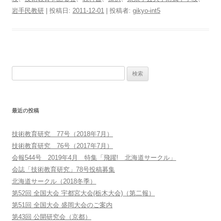
岩手民教研
| 投稿日:
2011-12-01
|
投稿者:
gikyo-int5
検
索:
最近の投稿
技術教育研究 77号（2018年7月）
技術教育研究 76号（2017年7月）
会報544号 2019年4月 特集「飛躍! 北海道サークル」
会誌「技術教育研究」78号投稿募集
北海道サークル（2018冬季）
第52回 全国大会 宇都宮大会(栃木大会)（第二報）
第51回 全国大会 盛岡大会のご案内
第43回 公開研究会（京都）