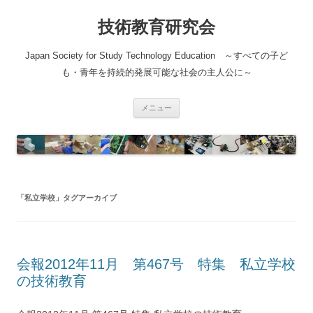
コ
ン
技術教育研究会
テ
ン
ツ
へ
Japan Society for Study Technology Education ～すべての子ど
ス
キ
も・青年を持続的発展可能な社会の主人公に～
ッ
プ
メニュー
「
私立学校
」タグアーカイブ
会報2012年11月 第467号 特集 私立学校
の技術教育