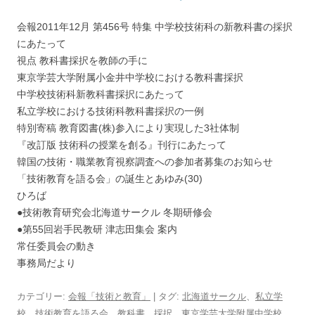
会報2011年12月 第456号 特集 中学校技術科の新教科書の採択
にあたって
視点 教科書採択を教師の手に
東京学芸大学附属小金井中学校における教科書採択
中学校技術科新教科書採択にあたって
私立学校における技術科教科書採択の一例
特別寄稿 教育図書(株)参入により実現した3社体制
『改訂版 技術科の授業を創る』刊行にあたって
韓国の技術・職業教育視察調査への参加者募集のお知らせ
「技術教育を語る会」の誕生とあゆみ(30)
ひろば
●技術教育研究会北海道サークル 冬期研修会
●第55回岩手民教研 津志田集会 案内
常任委員会の動き
事務局だより
カテゴリー:
会報「技術と教育」
| タグ:
北海道サークル
、
私立学
校
、
技術教育を語る会
、
教科書
、
採択
、
東京学芸大学附属中学校
、