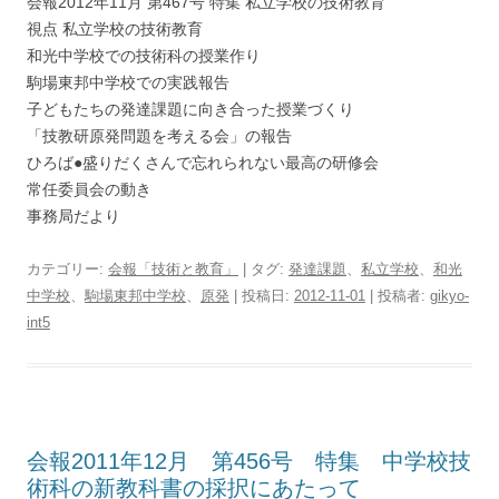
会報2012年11月 第467号 特集 私立学校の技術教育
視点 私立学校の技術教育
和光中学校での技術科の授業作り
駒場東邦中学校での実践報告
子どもたちの発達課題に向き合った授業づくり
「技教研原発問題を考える会」の報告
ひろば●盛りだくさんで忘れられない最高の研修会
常任委員会の動き
事務局だより
カテゴリー:
会報「技術と教育」
| タグ:
発達課題
、
私立学校
、
和光
中学校
、
駒場東邦中学校
、
原発
| 投稿日:
2012-11-01
|
投稿者:
gikyo-
int5
会報2011年12月 第456号 特集 中学校技
術科の新教科書の採択にあたって