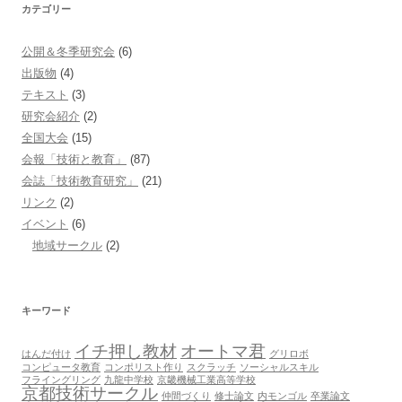
カテゴリー
公開＆冬季研究会
(6)
出版物
(4)
テキスト
(3)
研究会紹介
(2)
全国大会
(15)
会報「技術と教育」
(87)
会誌「技術教育研究」
(21)
リンク
(2)
イベント
(6)
地域サークル
(2)
キーワード
イチ押し教材
オートマ君
はんだ付け
グリロボ
コンピュータ教育
コンポリスト作り
スクラッチ
ソーシャルスキル
フライングリング
九龍中学校
京畿機械工業高等学校
京都技術サークル
仲間づくり
修士論文
内モンゴル
卒業論文