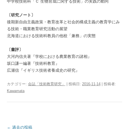
中学校技術科「Ｃ 生物育成に関する技術」の実践の動向
〔研究ノート〕
後期新自由主義政策・教育改革と社会的構成主義の教育学にみ
る技術・職業教育研究活動の展望
北海道における技術科教員の他校「兼務」の実態
〔書評〕
大河内信夫著『学校における農業教育の諸相』
坂口謙一編著『技術科教育』
広瀬信『イギリス技術者養成史の研究』
カテゴリー:
会誌「技術教育研究」
| 投稿日:
2016-11-14
|
投稿者:
Kawamata
投
←
過去の投稿