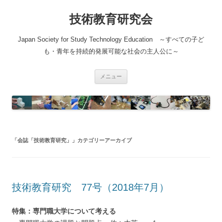
コ
ン
技術教育研究会
テ
ン
ツ
へ
Japan Society for Study Technology Education ～すべての子ど
ス
キ
も・青年を持続的発展可能な社会の主人公に～
ッ
プ
メニュー
「
会誌「技術教育研究」
」カテゴリーアーカイブ
技術教育研究 77号（2018年7月）
特集：専門職大学について考える