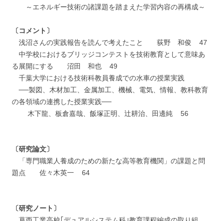
～エネルギー技術の諸課題を踏まえた学習内容の再構成～
〔コメント〕
浅沼さんの実践報告を読んで考えたこと 荻野 和俊 47
中学校におけるブリッジコンテストを技術教育として意味あ
る展開にする 沼田 和也 49
千葉大学における技術科教員養成での水車の授業実践
──製図、木材加工、金属加工、機械、電気、情報、教科教育
の各領域の連携した授業実践──
木下龍、板倉嘉哉、飯塚正明、辻耕治、田邊純 56
〔研究論文〕
「専門職業人養成のための新たな高等教育機関」の課題と問
題点 佐々木英一 64
〔研究ノート〕
葛西工業高校｢デュアルシステム科｣教育課程編成の取り組