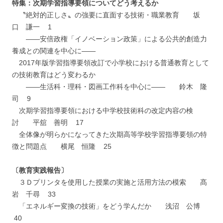
特集：次期学習指導要領についてどう考えるか
〝絶対的正しさ〟の強要に直面する技術・職業教育 坂
口 謙一 1
――安倍政権「イノベーション政策」による公共的創造力
養成との関連を中心に――
2017年版学習指導要領改訂で小学校における普通教育として
の技術教育はどう変わるか
――生活科・理科・図画工作科を中心に―― 鈴木 隆
司 9
次期学習指導要領における中学校技術科の改定内容の検
討 平舘 善明 17
全体像が明らかになってきた次期高等学校学習指導要領の特
徴と問題点 横尾 恒隆 25
〔教育実践報告〕
３Ｄプリンタを使用した授業の実施と活用方法の模索 髙
岩 千尋 33
「エネルギー変換の技術」をどう学んだか 浅沼 公博
40