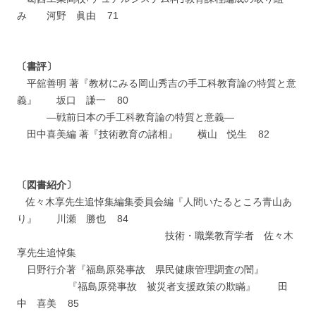
み 河野 眞由 71
〔書評〕
平舘善明 著『教材にみる岡山秀吉の手工科教育論の特質と意
義』 坂口 謙一 80
―戦前日本の手工科教育論の特質と意義―
田中喜美編 著『技術教育の諸相』 横山 悦生 82
〔図書紹介〕
佐々木享先生追悼集編集委員会編『人間いたるところ青山あ
り』 川瀬 勝也 84
技術・職業教育学者 佐々木
享先生追悼集
日野行介著『福島原発事故 県民健康管理調査の闇』
『福島原発事故 被災者支援政策の欺瞞』 田
中 喜美 85