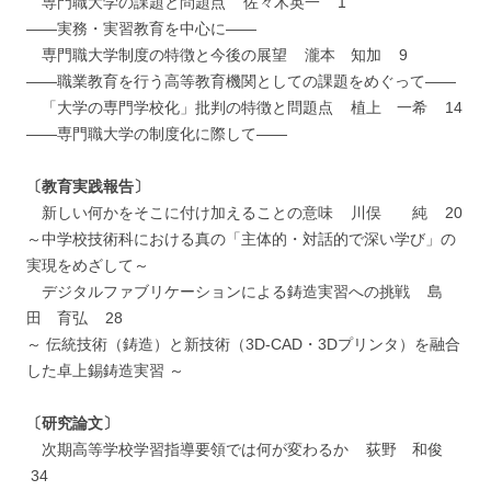
専門職大学の課題と問題点 佐々木英一 1
――実務・実習教育を中心に――
専門職大学制度の特徴と今後の展望 瀧本 知加 9
――職業教育を行う高等教育機関としての課題をめぐって――
「大学の専門学校化」批判の特徴と問題点 植上 一希 14
――専門職大学の制度化に際して――
〔教育実践報告〕
新しい何かをそこに付け加えることの意味 川俣 純 20
～中学校技術科における真の「主体的・対話的で深い学び」の
実現をめざして～
デジタルファブリケーションによる鋳造実習への挑戦 島
田 育弘 28
～ 伝統技術（鋳造）と新技術（3D-CAD・3Dプリンタ）を融合
した卓上錫鋳造実習 ～
〔研究論文〕
次期高等学校学習指導要領では何が変わるか 荻野 和俊
34