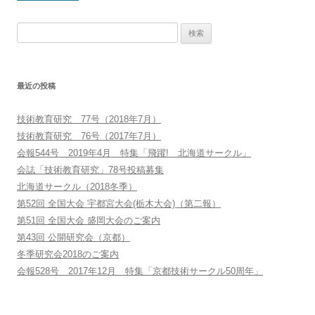
稿
検
ナ
索:
ビ
ゲ
最近の投稿
ー
シ
技術教育研究 77号（2018年7月）
ョ
技術教育研究 76号（2017年7月）
ン
会報544号 2019年4月 特集「飛躍! 北海道サークル」
会誌「技術教育研究」78号投稿募集
北海道サークル（2018冬季）
第52回 全国大会 宇都宮大会(栃木大会)（第二報）
第51回 全国大会 盛岡大会のご案内
第43回 公開研究会（京都）
冬季研究会2018のご案内
会報528号 2017年12月 特集「京都技術サークル50周年」