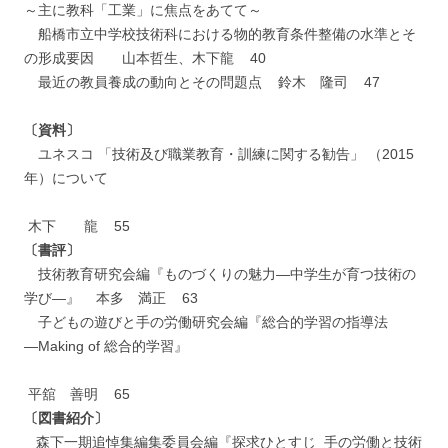
～主に教科「工業」に焦点をあてて～
船橋市立中学校技術科における物的教育条件整備の水準とそ
の形成要因 山本哲生、木下龍 40
最近の教員養成の動向とその問題点 鈴木 隆司 47
〔資料〕
ユネスコ 「技術及び職業教育・訓練に関する勧告」 （2015
年）について
木下 龍 55
〔書評〕
技術教育研究会編『ものづくりの魅力―中学生が育つ技術の
学び―』 本多 満正 63
子どもの遊びと手の労働研究会編『総合的学習の指導法
―Making of 総合的学習』
平舘 善明 65
〔図書紹介〕
森下一期追悼集編集委員会編『探求ひとすじ 手の労働と技術