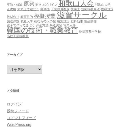
和歌山大会
原発
卒論・修論
吹き上げパイプ
和歌山大学
基礎編
大気圧で遊ぼう
島精機
工業教員養成
技術士
技術科教育法
投稿規定
滋賀サークル
模擬授業
教材作り
教育目的
発達課題
私立大学
稲むらの火の館
編集規定
肥料効果
製品開発
親子で作って遊ぼう
評価方法
鋳造実習
電気回路
韓国の技術・職業教育
駒場東邦中学校
高校工業科教員
アーカイブ
ア
ー
カ
イ
ブ
メタ情報
ログイン
投稿フィード
コメントフィード
WordPress.org