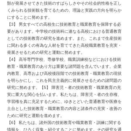
類が発展させてきた技術のすばらしさやその社会的性格を正し
くみられる技術観を育てるための、理論と実践の方向を明らか
にすることに努めます。
【3】 男女すべての高校生に技術教育と職業教育を保障する必
要があります。中学校の技術科に連なる高校における普通教育
としての技術教育の研究を進めます。また、これまで生産技術
に関わる多くの有為な人材を育ててきた高校職業教育を充実・
発展させるための研究と運動に努めます。
【4】 高等専門学校、専修学校、職業訓練校などにおける技術
教育・職業教育のあり方は重要な諸問題を含んでいます。企業
内教育、高専および高校後段階での技術教育・職業教育の現状
を明らかにし、これを民主主義的に発展させるための諸問題の
研究に努めます。【5】 障害児・者の技術教育・職業教育の充
実に重大な関心を払います。私たちは、障害児・者の生存権、
学習権を真に充足するために、ゆきとどいた普通教育や医療を
土台とした技術教育・職業教育の内容と諸条件の充実・改善の
ために研究と運動を進めます。
【6】 私たちは、諸外国の技術教育や職業教育・訓練に関する
情報を、ひろく収集・紹介することに努めます。その研究を通