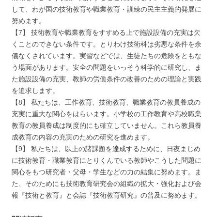
して、わが国の技術教育や職業教育・訓練の民主主義的発展に
努めます。
【7】 技術教育や職業教育をすすめる上で施設設備の充実は欠
くことのできない条件です。とりわけ技術科は劣悪な条件を余
儀なくされています。実習などでは、生徒たちの危険をともな
う場面があります。安全の問題をいっそう科学的に研究し、ま
た施設設備の充実、教師の労働条件の改善のための理論と実践
を追求します。
【8】 私たちは、工作教育、技術教育、職業教育の教員養成の
充実に重大な関心をはらいます。小学校の工作教育や高校職業
教育の教員養成は制度的にも確立していません。これら教員養
成教育の内容の充実のための研究を進めます。
【9】 私たちは、以上の諸課題を達成するために、日夜まじめ
に技術教育・職業教育にとりくんでいる教師やこうした問題に
関心をもつ研究者・父母・学生などの力の結集に努めます。ま
た、そのためにも技術教育研究会の組織の拡大・強化および会
報『技術と教育』と会誌『技術教育研究』の普及に努めます。