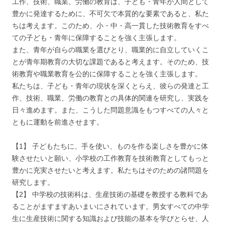
工作、技術、職業、労働の教育は、子ども・青年が人間として
豊かに発達するために、不可欠で本質的な要素であると、私た
ちは考えます。このため、小・中・高一貫した技術教育をすべ
ての子ども・青年に保障することを強く主張します。
また、青年が自らの職業を選びとり、職業的に自立していくこ
とが青年期教育の大切な課題であると考えます。そのため、技
術教育や職業教育を公的に保障することを強く主張します。
私たちは、子ども・青年の現状を深くとらえ、彼らの発達と工
作、技術、職業、労働の教育との具体的関連を研究し、実践を
日々進めます。また、こうした問題意識をもつすべての人々と
ともに運動を前進させます。
【1】 子どもたちに、手を使い、ものを作る楽しさを豊かに体
験させたいと願い、小学校の工作教育を技術教育としてもっと
豊かに充実させたいと考えます。私たちはそのための諸問題を
研究します。
【2】 中学校の技術科は、生産技術の基礎を教授する教科であ
ることがますますあいまいにされています。男女すべての中学
生に生産技術に関する知識および技能の基本を学びとらせ、人