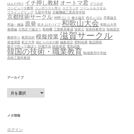
イチ押し教材
オートマ君
はんだ付け
グリロボ
コンピュータ教育
コンポリスト作り
スクラッチ
ソーシャルスキル
フライングリング
九龍中学校
京畿機械工業高等学校
京都技術サークル
仲間づくり
修士論文
内モンゴル
卒業論文
和歌山大会
原発
卒論・修論
吹き上げパイプ
和歌山大学
基礎編
大気圧で遊ぼう
島精機
工業教員養成
技術士
技術科教育法
投稿規定
滋賀サークル
模擬授業
教材作り
教育目的
発達課題
私立大学
稲むらの火の館
編集規定
肥料効果
製品開発
親子で作って遊ぼう
評価方法
鋳造実習
電気回路
韓国の技術・職業教育
駒場東邦中学校
高校工業科教員
アーカイブ
ア
ー
カ
イ
ブ
メタ情報
ログイン