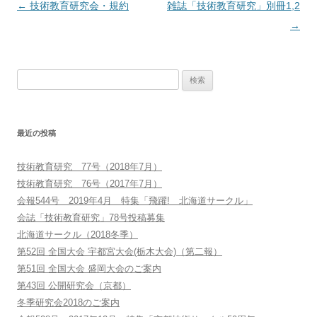
投
←
技術教育研究会・規約
雑誌「技術教育研究」別冊1,2
稿
→
ナ
ビ
検
ゲ
索:
ー
シ
最近の投稿
ョ
ン
技術教育研究 77号（2018年7月）
技術教育研究 76号（2017年7月）
会報544号 2019年4月 特集「飛躍! 北海道サークル」
会誌「技術教育研究」78号投稿募集
北海道サークル（2018冬季）
第52回 全国大会 宇都宮大会(栃木大会)（第二報）
第51回 全国大会 盛岡大会のご案内
第43回 公開研究会（京都）
冬季研究会2018のご案内